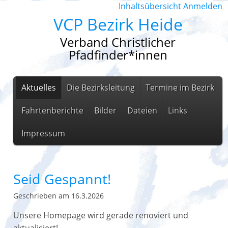
Inhaltsübersicht
Anmelden
VCP Bezirk Heide
Verband Christlicher
Pfadfinder*innen
Aktuelles
Die Bezirksleitung
Termine im Bezirk
Fahrtenberichte
Bilder
Dateien
Links
Impressum
Seid Gespannt!
Geschrieben am 16.3.2026
Unsere Homepage wird gerade renoviert und