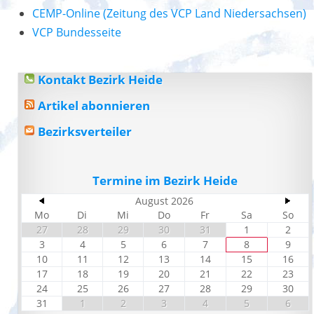
CEMP-Online (Zeitung des VCP Land Niedersachsen)
VCP Bundesseite
Kontakt Bezirk Heide
Artikel abonnieren
Bezirksverteiler
Termine im Bezirk Heide
August 2026
Mo
Di
Mi
Do
Fr
Sa
So
27
28
29
30
31
1
2
3
4
5
6
7
8
9
10
11
12
13
14
15
16
17
18
19
20
21
22
23
24
25
26
27
28
29
30
31
1
2
3
4
5
6