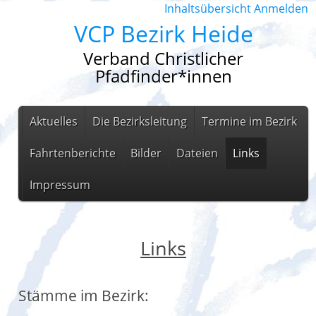
Inhaltsübersicht
Anmelden
VCP Bezirk Heide
Verband Christlicher
Pfadfinder*innen
Aktuelles
Die Bezirksleitung
Termine im Bezirk
Fahrtenberichte
Bilder
Dateien
Links
Impressum
Links
Stämme im Bezirk: