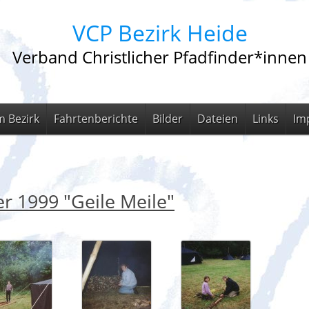
VCP Bezirk Heide
Verband Christlicher Pfadfinder*innen
m Bezirk
Fahrtenberichte
Bilder
Dateien
Links
Im
er 1999 "Geile Meile"