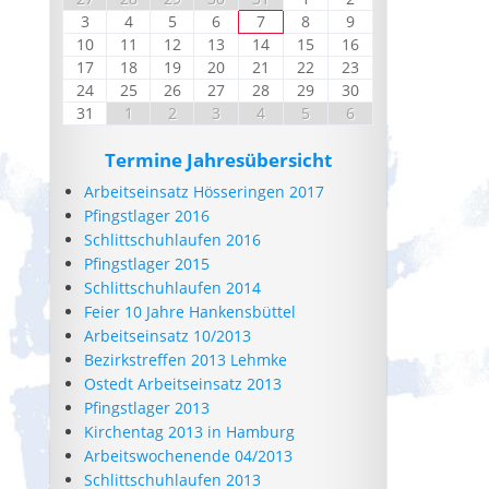
3
4
5
6
7
8
9
10
11
12
13
14
15
16
17
18
19
20
21
22
23
24
25
26
27
28
29
30
31
1
2
3
4
5
6
Termine Jahresübersicht
Arbeitseinsatz Hösseringen 2017
Pfingstlager 2016
Schlittschuhlaufen 2016
Pfingstlager 2015
Schlittschuhlaufen 2014
Feier 10 Jahre Hankensbüttel
Arbeitseinsatz 10/2013
Bezirkstreffen 2013 Lehmke
Ostedt Arbeitseinsatz 2013
Pfingstlager 2013
Kirchentag 2013 in Hamburg
Arbeitswochenende 04/2013
Schlittschuhlaufen 2013