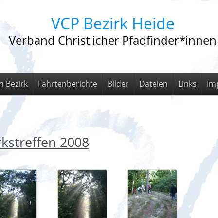
VCP Bezirk Heide
Verband Christlicher Pfadfinder*innen
m Bezirk
Fahrtenberichte
Bilder
Dateien
Links
Im
rkstreffen 2008