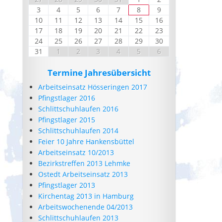
3
4
5
6
7
8
9
10
11
12
13
14
15
16
17
18
19
20
21
22
23
24
25
26
27
28
29
30
31
1
2
3
4
5
6
Termine Jahresübersicht
Arbeitseinsatz Hösseringen 2017
Pfingstlager 2016
Schlittschuhlaufen 2016
Pfingstlager 2015
Schlittschuhlaufen 2014
Feier 10 Jahre Hankensbüttel
Arbeitseinsatz 10/2013
Bezirkstreffen 2013 Lehmke
Ostedt Arbeitseinsatz 2013
Pfingstlager 2013
Kirchentag 2013 in Hamburg
Arbeitswochenende 04/2013
Schlittschuhlaufen 2013