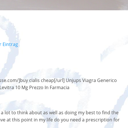
r Eintrag
isse.com/]buy cialis cheap[/url] Unjups Viagra Generico
Levitra 10 Mg Prezzo In Farmacia
 a lot to think about as well as doing my best to find the
e at this point in my life do you need a prescription for