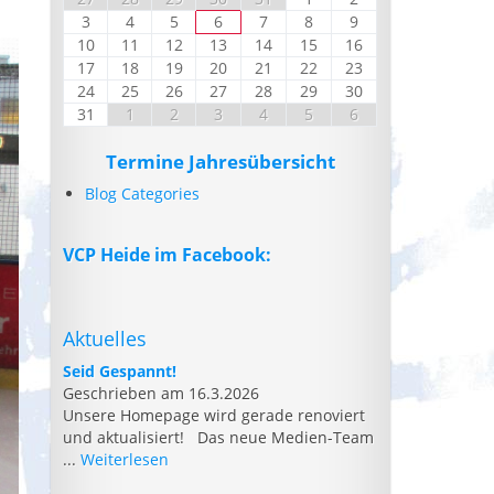
3
4
5
6
7
8
9
10
11
12
13
14
15
16
17
18
19
20
21
22
23
24
25
26
27
28
29
30
31
1
2
3
4
5
6
Termine Jahresübersicht
Blog Categories
VCP Heide im Facebook:
Aktuelles
Seid Gespannt!
Geschrieben am 16.3.2026
Unsere Homepage wird gerade renoviert
und aktualisiert! Das neue Medien-Team
...
Weiterlesen